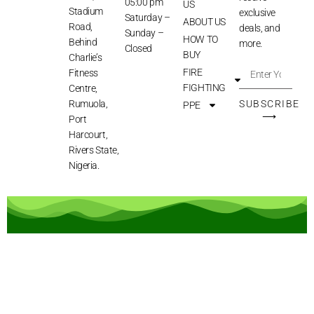
05:00 pm
US
Stadium
exclusive
Saturday –
ABOUT US
Road,
deals, and
Sunday –
HOW TO
Behind
more.
Closed
BUY
Charlie’s
FIRE
Fitness
FIGHTING
Centre,
Rumuola,
SUBSCRIBE
PPE
⟶
Port
Harcourt,
Rivers State,
Nigeria.