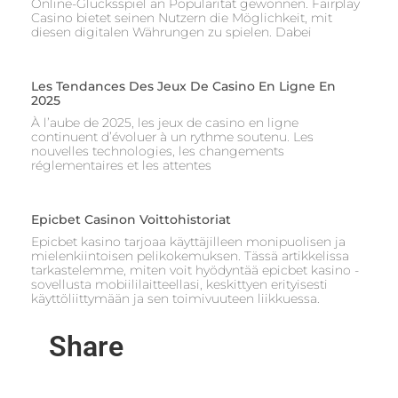
Online-Glücksspiel an Popularität gewonnen. Fairplay
Casino bietet seinen Nutzern die Möglichkeit, mit
diesen digitalen Währungen zu spielen. Dabei
Les Tendances Des Jeux De Casino En Ligne En
2025
À l’aube de 2025, les jeux de casino en ligne
continuent d’évoluer à un rythme soutenu. Les
nouvelles technologies, les changements
réglementaires et les attentes
Epicbet Casinon Voittohistoriat
Epicbet kasino tarjoaa käyttäjilleen monipuolisen ja
mielenkiintoisen pelikokemuksen. Tässä artikkelissa
tarkastelemme, miten voit hyödyntää epicbet kasino -
sovellusta mobiililaitteellasi, keskittyen erityisesti
käyttöliittymään ja sen toimivuuteen liikkuessa.
Share