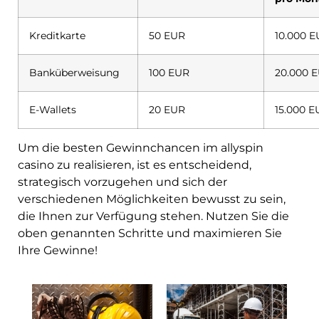
Kreditkarte
50 EUR
10.000 
Banküberweisung
100 EUR
20.000 
E-Wallets
20 EUR
15.000 E
Um die besten Gewinnchancen im allyspin
casino zu realisieren, ist es entscheidend,
strategisch vorzugehen und sich der
verschiedenen Möglichkeiten bewusst zu sein,
die Ihnen zur Verfügung stehen. Nutzen Sie die
oben genannten Schritte und maximieren Sie
Ihre Gewinne!