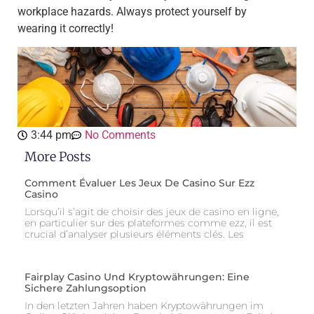
workplace hazards. Always protect yourself by
wearing it correctly!
3:44 pm
No Comments
More Posts
Comment Évaluer Les Jeux De Casino Sur Ezz
Casino
Lorsqu’il s’agit de choisir des jeux de casino en ligne,
en particulier sur des plateformes comme ezz, il est
crucial d’analyser plusieurs éléments clés. Les
Fairplay Casino Und Kryptowährungen: Eine
Sichere Zahlungsoption
In den letzten Jahren haben Kryptowährungen im