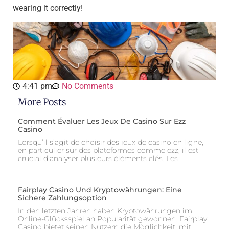
wearing it correctly!
4:41 pm
No Comments
More Posts
Comment Évaluer Les Jeux De Casino Sur Ezz
Casino
Lorsqu’il s’agit de choisir des jeux de casino en ligne,
en particulier sur des plateformes comme ezz, il est
crucial d’analyser plusieurs éléments clés. Les
Fairplay Casino Und Kryptowährungen: Eine
Sichere Zahlungsoption
In den letzten Jahren haben Kryptowährungen im
Online-Glücksspiel an Popularität gewonnen. Fairplay
Casino bietet seinen Nutzern die Möglichkeit, mit