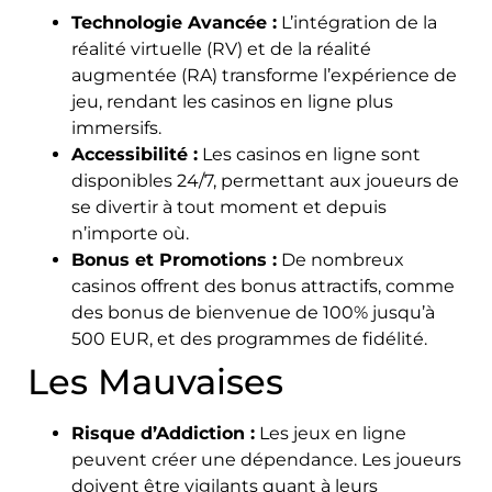
Technologie Avancée :
L’intégration de la
réalité virtuelle (RV) et de la réalité
augmentée (RA) transforme l’expérience de
jeu, rendant les casinos en ligne plus
immersifs.
Accessibilité :
Les casinos en ligne sont
disponibles 24/7, permettant aux joueurs de
se divertir à tout moment et depuis
n’importe où.
Bonus et Promotions :
De nombreux
casinos offrent des bonus attractifs, comme
des bonus de bienvenue de 100% jusqu’à
500 EUR, et des programmes de fidélité.
Les Mauvaises
Risque d’Addiction :
Les jeux en ligne
peuvent créer une dépendance. Les joueurs
doivent être vigilants quant à leurs