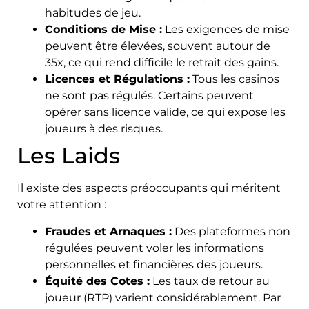
habitudes de jeu.
Conditions de Mise :
Les exigences de mise
peuvent être élevées, souvent autour de
35x, ce qui rend difficile le retrait des gains.
Licences et Régulations :
Tous les casinos
ne sont pas régulés. Certains peuvent
opérer sans licence valide, ce qui expose les
joueurs à des risques.
Les Laids
Il existe des aspects préoccupants qui méritent
votre attention :
Fraudes et Arnaques :
Des plateformes non
régulées peuvent voler les informations
personnelles et financières des joueurs.
Équité des Cotes :
Les taux de retour au
joueur (RTP) varient considérablement. Par