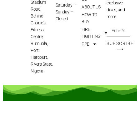
Stadium
exclusive
Saturday –
ABOUT US
Road,
deals, and
Sunday –
HOW TO
Behind
more.
Closed
BUY
Charlie’s
FIRE
Fitness
FIGHTING
Centre,
Rumuola,
SUBSCRIBE
PPE
⟶
Port
Harcourt,
Rivers State,
Nigeria.