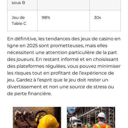
sous B
Jeu de
98%
30x
Table C
En définitive, les tendances des jeux de casino en
ligne en 2025 sont prometteuses, mais elles
nécessitent une attention particulière de la part
des joueurs. En restant informé et en choisissant
des plateformes régulées, vous pouvez minimiser
les risques tout en profitant de l’expérience de
jeu. Gardez à l’esprit que le jeu doit rester un
divertissement et non une source de stress ou
de perte financière.