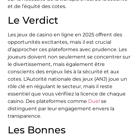
et de l’équité des cotes.
Le Verdict
Les jeux de casino en ligne en 2025 offrent des
opportunités excitantes, mais il est crucial
d’approcher ces plateformes avec prudence. Les
joueurs doivent non seulement se concentrer sur
le divertissement, mais également être
conscients des enjeux liés à la sécurité et aux
cotes. L’Autorité nationale des jeux (ANJ) joue un
rôle clé en régulant le secteur, mais il reste
essentiel que vous vérifiiez la licence de chaque
casino. Des plateformes comme
Duel
se
distinguent par leur engagement envers la
transparence.
Les Bonnes